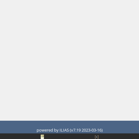
powered by ILIAS (v7.19 2023-03-16)
Pravna obavijest
Accessibility Control Concept